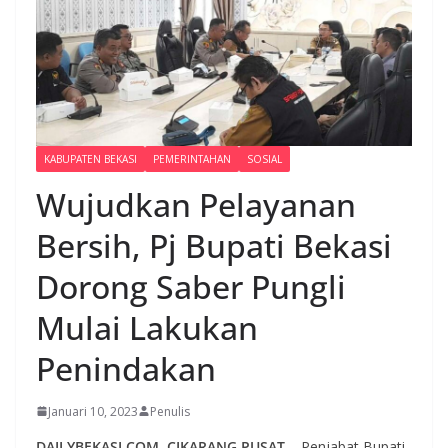
KABUPATEN BEKASI
PEMERINTAHAN
SOSIAL
Wujudkan Pelayanan
Bersih, Pj Bupati Bekasi
Dorong Saber Pungli
Mulai Lakukan
Penindakan
Januari 10, 2023
Penulis
DAILYBEKASI.COM, CIKARANG PUSAT
– Penjabat Bupati