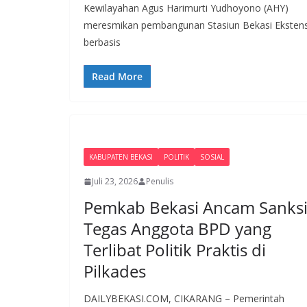
Kewilayahan Agus Harimurti Yudhoyono (AHY)
meresmikan pembangunan Stasiun Bekasi Ekstens
berbasis
Read More
KABUPATEN BEKASI
POLITIK
SOSIAL
Juli 23, 2026
Penulis
Pemkab Bekasi Ancam Sanks
Tegas Anggota BPD yang
Terlibat Politik Praktis di
Pilkades
DAILYBEKASI.COM, CIKARANG – Pemerintah