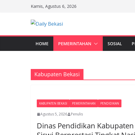
Skip
Kamis, Agustus 6, 2026
to
content
HOME
PEMERINTAHAN
SOSIAL
P
Kabupaten Bekasi
KABUPATEN BEKASI
PEMERINTAHAN
PENDIDIKAN
Agustus 5, 2026
Penulis
Dinas Pendidikan Kabupaten
Siswi Berprestasi Tingkat Nas