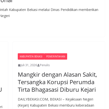
ah Kabupaten Bekasi melalui Dinas Pendidikan memberikan
 Negeri
KABUPATEN BEKASI
PEMERINTAHAN
Juli 31, 2026
Penulis
Mangkir dengan Alasan Sakit,
Tersangka Korupsi Perumda
U
Tirta Bhagasasi Diburu Kejari
DAILYBEKASI.COM, BEKASI – Kejaksaan Negeri
(Kejari) Kabupaten Bekasi memburu keberadaan
ri