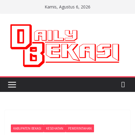
Skip
Kamis, Agustus 6, 2026
to
content
KABUPATEN BEKASI
KESEHATAN
PEMERINTAHAN