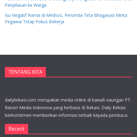
Penjelasan ke Warga
Isu Negatif Ramai di Medsos, Perumda Tirta Bhagasasi Minta
Pegawai Tetap Fokus Bekerja
TENTANG KITA
dailybekasi.com merupakan media online di bawah naungan PT.
Raisen Media Indonesia yang berbasis di Bekasi. Daily Bekasi
berkomitmen memberikan informasi terbaik kepada pembaca.
Recent