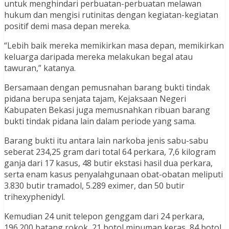
untuk menghindari perbuatan-perbuatan melawan
hukum dan mengisi rutinitas dengan kegiatan-kegiatan
positif demi masa depan mereka.
“Lebih baik mereka memikirkan masa depan, memikirkan
keluarga daripada mereka melakukan begal atau
tawuran,” katanya.
Bersamaan dengan pemusnahan barang bukti tindak
pidana berupa senjata tajam, Kejaksaan Negeri
Kabupaten Bekasi juga memusnahkan ribuan barang
bukti tindak pidana lain dalam periode yang sama.
Barang bukti itu antara lain narkoba jenis sabu-sabu
seberat 234,25 gram dari total 64 perkara, 7,6 kilogram
ganja dari 17 kasus, 48 butir ekstasi hasil dua perkara,
serta enam kasus penyalahgunaan obat-obatan meliputi
3.830 butir tramadol, 5.289 eximer, dan 50 butir
trihexyphenidyl.
Kemudian 24 unit telepon genggam dari 24 perkara,
196.200 batang rokok, 21 botol minuman keras, 84 botol