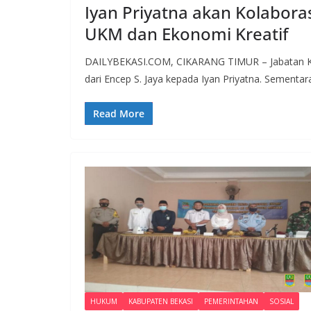
Iyan Priyatna akan Kolabora
UKM dan Ekonomi Kreatif
DAILYBEKASI.COM, CIKARANG TIMUR – Jabatan Kep
dari Encep S. Jaya kepada Iyan Priyatna. Sementa
Read More
HUKUM
KABUPATEN BEKASI
PEMERINTAHAN
SOSIAL