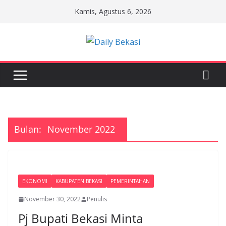
Skip
Kamis, Agustus 6, 2026
to
content
Bulan:
November 2022
EKONOMI
KABUPATEN BEKASI
PEMERINTAHAN
November 30, 2022
Penulis
Pj Bupati Bekasi Minta