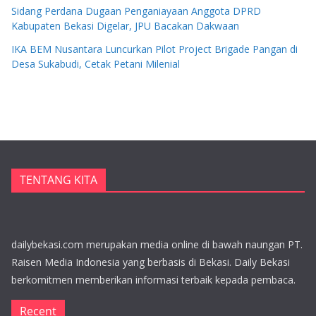
Sidang Perdana Dugaan Penganiayaan Anggota DPRD
Kabupaten Bekasi Digelar, JPU Bacakan Dakwaan
IKA BEM Nusantara Luncurkan Pilot Project Brigade Pangan di
Desa Sukabudi, Cetak Petani Milenial
TENTANG KITA
dailybekasi.com merupakan media online di bawah naungan PT.
Raisen Media Indonesia yang berbasis di Bekasi. Daily Bekasi
berkomitmen memberikan informasi terbaik kepada pembaca.
Recent