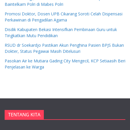
Baintelkam Polri di Mabes Polri
Promosi Doktor, Dosen UPB Cikarang Soroti Celah Dispensasi
Perkawinan di Pengadilan Agama
Disdik Kabupaten Bekasi Intensifkan Pembinaan Guru untuk
Tingkatkan Mutu Pendidikan
RSUD dr Soekardjo Pastikan Akun Penghina Pasien BPJS Bukan
Dokter, Status Pegawai Masih Ditelusuri
Pasokan Air ke Mutiara Gading City Mengecil, KCP Setiaasih Beri
Penjelasan ke Warga
TENTANG KITA