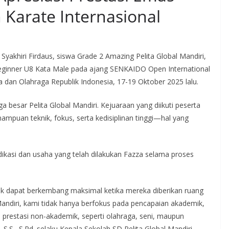
 Karate Internasional
 Syakhiri Firdaus, siswa Grade 2 Amazing Pelita Global Mandiri,
Beginner U8 Kata Male pada ajang SENKAIDO Open International
dan Olahraga Republik Indonesia, 17-19 Oktober 2025 lalu.
a besar Pelita Global Mandiri. Kejuaraan yang diikuti peserta
ampuan teknik, fokus, serta kedisiplinan tinggi—hal yang
dikasi dan usaha yang telah dilakukan Fazza selama proses
k dapat berkembang maksimal ketika mereka diberikan ruang
Mandiri, kami tidak hanya berfokus pada pencapaian akademik,
prestasi non-akademik, seperti olahraga, seni, maupun
, S.S., S.Pd. selaku Kepala Sekolah SD Pelita Global Mandiri.