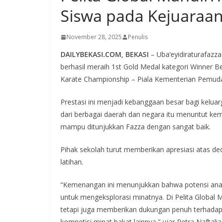
Siswa pada Kejuaraan
November 28, 2025
Penulis
DAILYBEKASI.COM, BEKASI
– Uba’eyidiraturafazza
berhasil meraih 1st Gold Medal kategori Winner 
Karate Championship – Piala Kementerian Pemuda 
Prestasi ini menjadi kebanggaan besar bagi keluarg
dari berbagai daerah dan negara itu menuntut kem
mampu ditunjukkan Fazza dengan sangat baik.
Pihak sekolah turut memberikan apresiasi atas de
latihan.
“Kemenangan ini menunjukkan bahwa potensi ana
untuk mengeksplorasi minatnya. Di Pelita Global 
tetapi juga memberikan dukungan penuh terhadap 
kompetisi minat bakat lainnya,” ujar Petra Naftalia