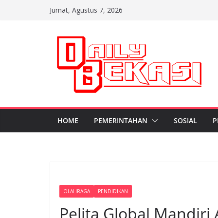
Skip
Jumat, Agustus 7, 2026
to
content
HOME
PEMERINTAHAN
SOSIAL
P
OLAHRAGA
PENDIDIKAN
Pelita Global Mandiri