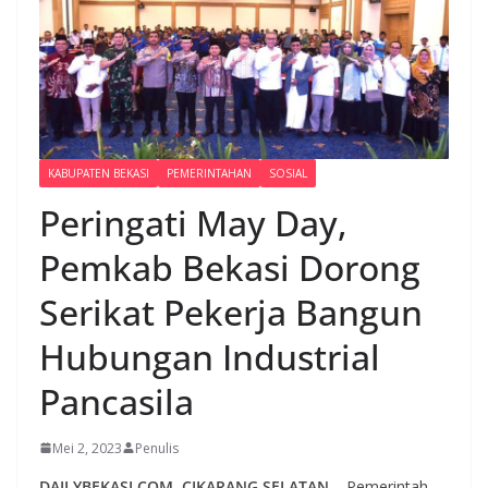
KABUPATEN BEKASI
PEMERINTAHAN
SOSIAL
Peringati May Day,
Pemkab Bekasi Dorong
Serikat Pekerja Bangun
Hubungan Industrial
Pancasila
Mei 2, 2023
Penulis
DAILYBEKASI.COM, CIKARANG SELATAN
– Pemerintah