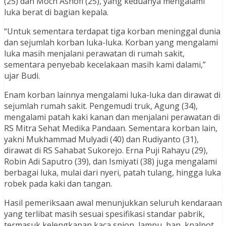
(25) dan Moch Ashofi (25), yang keduanya mengalami
luka berat di bagian kepala.
“Untuk sementara terdapat tiga korban meninggal dunia
dan sejumlah korban luka-luka. Korban yang mengalami
luka masih menjalani perawatan di rumah sakit,
sementara penyebab kecelakaan masih kami dalami,”
ujar Budi.
Enam korban lainnya mengalami luka-luka dan dirawat di
sejumlah rumah sakit. Pengemudi truk, Agung (34),
mengalami patah kaki kanan dan menjalani perawatan di
RS Mitra Sehat Medika Pandaan. Sementara korban lain,
yakni Mukhammad Mulyadi (40) dan Rudiyanto (31),
dirawat di RS Sahabat Sukorejo. Erna Puji Rahayu (29),
Robin Adi Saputro (39), dan Ismiyati (38) juga mengalami
berbagai luka, mulai dari nyeri, patah tulang, hingga luka
robek pada kaki dan tangan.
Hasil pemeriksaan awal menunjukkan seluruh kendaraan
yang terlibat masih sesuai spesifikasi standar pabrik,
termasuk kelengkapan kaca spion, lampu, ban, knalpot,