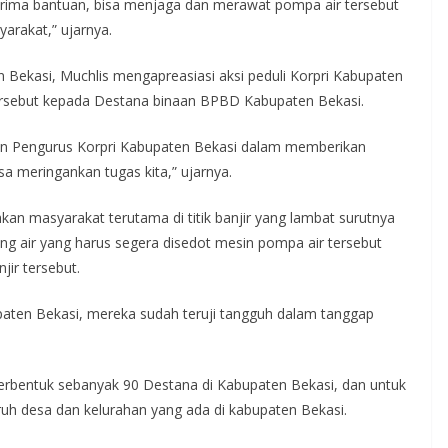
rima bantuan, bisa menjaga dan merawat pompa air tersebut
arakat,” ujarnya.
Bekasi, Muchlis mengapreasiasi aksi peduli Korpri Kabupaten
rsebut kepada Destana binaan BPBD Kabupaten Bekasi.
an Pengurus Korpri Kabupaten Bekasi dalam memberikan
a meringankan tugas kita,” ujarnya.
kan masyarakat terutama di titik banjir yang lambat surutnya
ng air yang harus segera disedot mesin pompa air tersebut
jir tersebut.
paten Bekasi, mereka sudah teruji tangguh dalam tanggap
 terbentuk sebanyak 90 Destana di Kabupaten Bekasi, dan untuk
uruh desa dan kelurahan yang ada di kabupaten Bekasi.