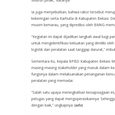
seluruh pihak,” katanya.
Ia juga menyebutkan, bahwa rakor tersebut mer
kekeringan serta Karhutla di Kabupaten Bekasi. 
musim kemarau, yang diprediksi oleh BMKG memas
“Kegiatan ini dapat dijadikan langkah awal bagi p
untuk mengidentifikasi kekuatan yang dimiliki ol
logistik dan peralatan saat tanggap darurat,” imbu
Sementara itu, Kepala BPBD Kabupaten Bekasi Mu
masing-masing stakeholder yang masuk dalam kea
fungsinya dalam melaksanakan penanganan bencana
peralatan yang memadai.
“Salah satu upaya meningkatkan kesiapsiagaan ini, 
petugas yang dapat mengoperasikannya. Sehingga k
dengan baik,” ungkapnya.
(adv)