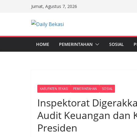
Skip
Jumat, Agustus 7, 2026
to
content
HOME
PEMERINTAHAN
SOSIAL
P
KABUPATEN BEKASI
PEMERINTAHAN
SOSIAL
Inspektorat Digerakk
Audit Keuangan dan K
Presiden