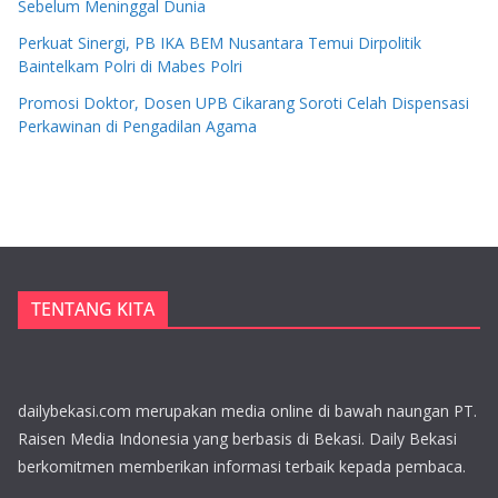
Sebelum Meninggal Dunia
Perkuat Sinergi, PB IKA BEM Nusantara Temui Dirpolitik
Baintelkam Polri di Mabes Polri
Promosi Doktor, Dosen UPB Cikarang Soroti Celah Dispensasi
Perkawinan di Pengadilan Agama
TENTANG KITA
dailybekasi.com merupakan media online di bawah naungan PT.
Raisen Media Indonesia yang berbasis di Bekasi. Daily Bekasi
berkomitmen memberikan informasi terbaik kepada pembaca.