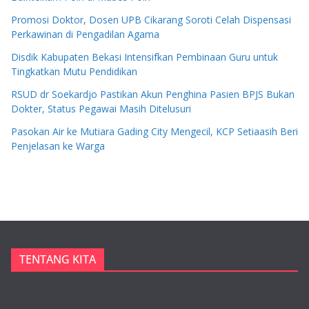
Promosi Doktor, Dosen UPB Cikarang Soroti Celah Dispensasi
Perkawinan di Pengadilan Agama
Disdik Kabupaten Bekasi Intensifkan Pembinaan Guru untuk
Tingkatkan Mutu Pendidikan
RSUD dr Soekardjo Pastikan Akun Penghina Pasien BPJS Bukan
Dokter, Status Pegawai Masih Ditelusuri
Pasokan Air ke Mutiara Gading City Mengecil, KCP Setiaasih Beri
Penjelasan ke Warga
TENTANG KITA