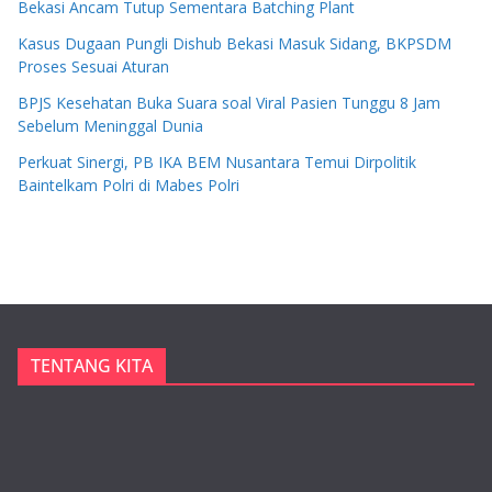
Bekasi Ancam Tutup Sementara Batching Plant
Kasus Dugaan Pungli Dishub Bekasi Masuk Sidang, BKPSDM
Proses Sesuai Aturan
BPJS Kesehatan Buka Suara soal Viral Pasien Tunggu 8 Jam
Sebelum Meninggal Dunia
Perkuat Sinergi, PB IKA BEM Nusantara Temui Dirpolitik
Baintelkam Polri di Mabes Polri
TENTANG KITA