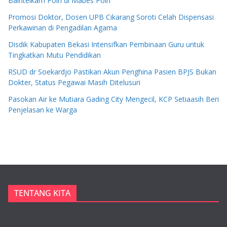
Baintelkam Polri di Mabes Polri
Promosi Doktor, Dosen UPB Cikarang Soroti Celah Dispensasi
Perkawinan di Pengadilan Agama
Disdik Kabupaten Bekasi Intensifkan Pembinaan Guru untuk
Tingkatkan Mutu Pendidikan
RSUD dr Soekardjo Pastikan Akun Penghina Pasien BPJS Bukan
Dokter, Status Pegawai Masih Ditelusuri
Pasokan Air ke Mutiara Gading City Mengecil, KCP Setiaasih Beri
Penjelasan ke Warga
TENTANG KITA