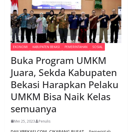
EKONOMI
KABUPATEN BEKASI
PEMERINTAHAN
SOSIAL
Buka Program UMKM
Juara, Sekda Kabupaten
Bekasi Harapkan Pelaku
UMKM Bisa Naik Kelas
semuanya
Mei 25, 2023
Penulis
DAILYBEKASI.COM, CIKARANG PUSAT
– Pemerintah