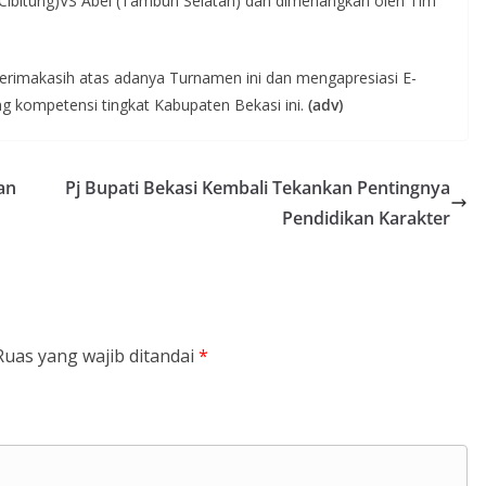
 (Cibitung)VS Abel (Tambun Selatan) dan dimenangkan oleh Tim
rimakasih atas adanya Turnamen ini dan mengapresiasi E-
 kompetensi tingkat Kabupaten Bekasi ini.
(adv)
an
Pj Bupati Bekasi Kembali Tekankan Pentingnya
Pendidikan Karakter
Ruas yang wajib ditandai
*