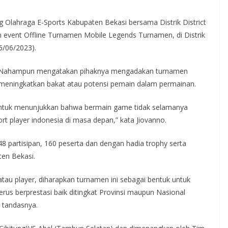
 Olahraga E-Sports Kabupaten Bekasi bersama Distrik District
vent Offline Turnamen Mobile Legends Turnamen, di Distrik
5/06/2023).
no Nahampun mengatakan pihaknya mengadakan turnamen
meningkatkan bakat atau potensi pemain dalam permainan.
ntuk menunjukkan bahwa bermain game tidak selamanya
rt player indonesia di masa depan,” kata Jiovanno.
48 partisipan, 160 peserta dan dengan hadia trophy serta
ten Bekasi.
atau player, diharapkan turnamen ini sebagai bentuk untuk
erus berprestasi baik ditingkat Provinsi maupun Nasional
” tandasnya.