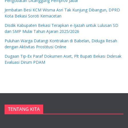
Pengobatan Ditanggung Pemprov Jabar
Jembatan Besi KCM Wisma Asri Tak Kunjung Dibangun, DPRD
Kota Bekasi Soroti Kemacetan
Disdik Kabupaten Bekasi Terapkan e-Ijazah untuk Lulusan SD
dan SMP Mulai Tahun Ajaran 2025/2026
Puluhan Warga Datangi Kontrakan di Babelan, Diduga Resah
dengan Aktivitas Prostitusi Online
Dugaan Tip-Ex Paraf Dokumen Aset, Plt Bupati Bekasi Didesak
Evaluasi Dirum PDAM
TENTANG KITA