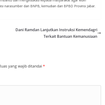
embantu dan mengedukasi kepada masyarakat agar lebih
isi narasumber dari BNPB, kemudian dari BPBD Provinsi Jabar.
Dani Ramdan Lanjutkan Instruksi Kemendagri
Terkait Bantuan Kemanusiaan
Ruas yang wajib ditandai
*