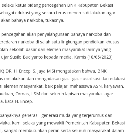
o selaku ketua bidang pencegahan BNK Kabupaten Bekasi
sebagai edukasi yang secara terus menerus di lakukan agar
 akan bahaya narkoba, tukasnya.
egi pencegahan akan penyalahgunaan bahaya narkoba dan
redaran narkoba di salah satu lingkungan pendidikan khusus
kolah-sekolah dasar dan elemen masyarakat lainnya yang
, ujar Susilo Budiyanto kepada media, Kamis (18/05/2023).
K) DR. H. Encep. S. Jaya M.Si mengatakan bahwa, BNK
s melakukan dan mengadakan giat- giat sosialisasi dan edukasi
i elemen masyarakat, baik pelajar, mahasiswa ASN, karyawan,
mudaan, Ormas, LSM dan seluruh lapisan masyarakat agar
, kata H. Encep.
 banyaknya generasi- generasi muda yang terjerumus dan
Maka, kami selaku yang mewakili Pemerintah Kabupaten Bekasi
NI, sangat membutuhkan peran serta seluruh masyarakat dalam