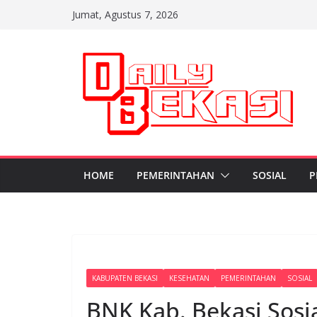
Skip
Jumat, Agustus 7, 2026
to
content
HOME
PEMERINTAHAN
SOSIAL
P
KABUPATEN BEKASI
KESEHATAN
PEMERINTAHAN
SOSIAL
BNK Kab. Bekasi Sosi