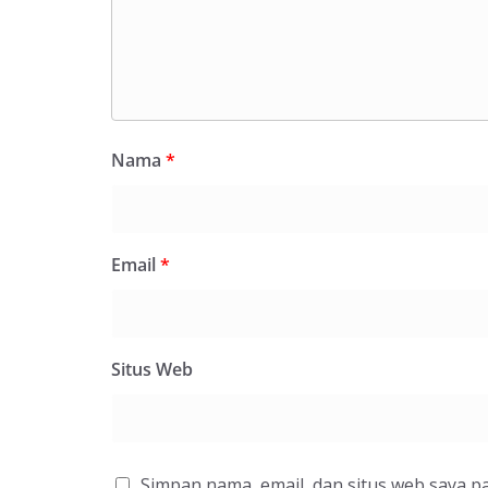
Nama
*
Email
*
Situs Web
Simpan nama, email, dan situs web saya p