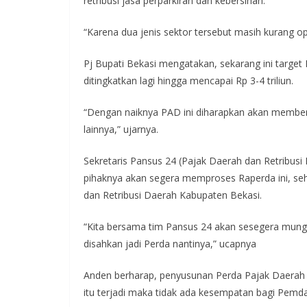
retribusi jasa perparkiran dan kebersihan.
“Karena dua jenis sektor tersebut masih kurang opt
Pj Bupati Bekasi mengatakan, sekarang ini target 
ditingkatkan lagi hingga mencapai Rp 3-4 triliun.
“Dengan naiknya PAD ini diharapkan akan memberik
lainnya,” ujarnya.
Sekretaris Pansus 24 (Pajak Daerah dan Retribu
pihaknya akan segera memproses Raperda ini, seh
dan Retribusi Daerah Kabupaten Bekasi.
“Kita bersama tim Pansus 24 akan sesegera mungk
disahkan jadi Perda nantinya,” ucapnya
Anden berharap, penyusunan Perda Pajak Daerah d
itu terjadi maka tidak ada kesempatan bagi Pemda