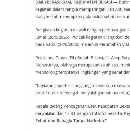
DAILYBEKASI.COM, KABUPATEN BEKASI
— Badan 
kegiatan dalam rangka memperingati Hari Anti Na
masyarakat menerapkan pola hidup sehat melalui
Rangkaian kegiatan diawali dengan pemasangan sp
Jumat (26/6/2026). Puncak kegiatan dilanjutkan 
pada Sabtu (27/6/2026) malam di Perumahan Vill
Pelaksana Tugas (Plt) Bupati Bekasi, dr. Asep Su
Menurutnya, olahraga merupakan salah satu medi
mendorong terciptanya lingkungan yang sehat da
“Kegiatan seperti ini langsung menyentuh masyara
positif untuk mencegah penyalahgunaan narkoba,”
Kepala Bidang Pencegahan BNK Kabupaten Bekasi,
perwakilan dari 17 RT dengan total 53 peserta. 
Sehat dan Bahagia Tanpa Narkoba.”