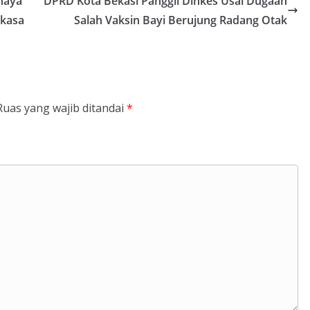
haya
DPRD Kota Bekasi Panggil Dinkes Usai Dugaan
rkasa
Salah Vaksin Bayi Berujung Radang Otak
Ruas yang wajib ditandai
*