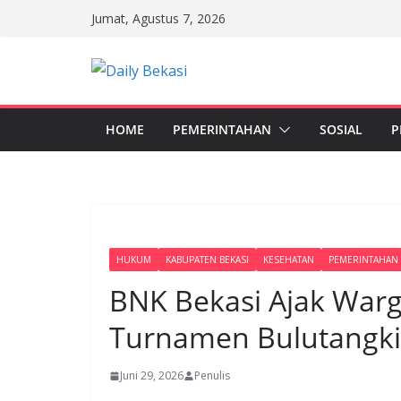
Skip
Jumat, Agustus 7, 2026
to
content
HOME
PEMERINTAHAN
SOSIAL
P
HUKUM
KABUPATEN BEKASI
KESEHATAN
PEMERINTAHAN
BNK Bekasi Ajak War
Turnamen Bulutangki
Juni 29, 2026
Penulis