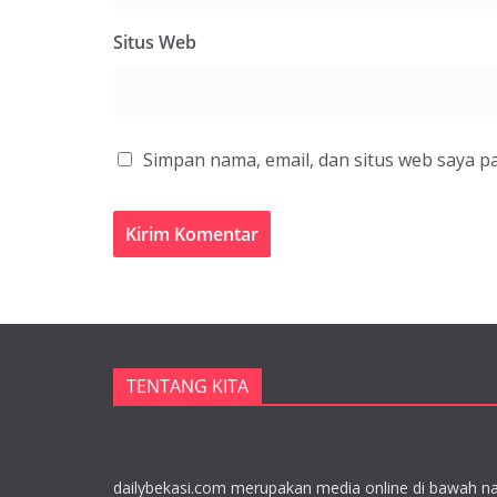
Situs Web
Simpan nama, email, dan situs web saya p
TENTANG KITA
dailybekasi.com merupakan media online di bawah n