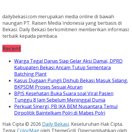
dailybekasi.com merupakan media online di bawah
naungan PT. Raisen Media Indonesia yang berbasis di
Bekasi. Daily Bekasi berkomitmen memberikan informasi
terbaik kepada pembaca.
Recent
Warga Tegal Danas Siap Gelar Aksi Damai, DPRD
Kabupaten Bekasi Ancam Tutup Sementara
Batching Plant
Kasus Dugaan Pungli Dishub Bekasi Masuk Sidang,
BKPSDM Proses Sesuai Aturan
BPJS Kesehatan Buka Suara soal Viral Pasien
Tunggu 8 Jam Sebelum Meninggal Dunia
Perkuat Sinergi, PB IKA BEM Nusantara Temui
Dirpolitik Baintelkam Polri di Mabes Polri
Hak Cipta © 2026
Daily Bekasi
. Keseluruhan Hak Cipta.
Tema:
ColorMag
oleh ThemeGrill. Dipersembahkan oleh