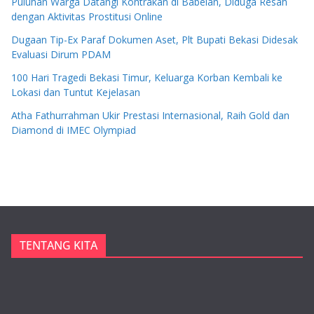
Puluhan Warga Datangi Kontrakan di Babelan, Diduga Resah
dengan Aktivitas Prostitusi Online
Dugaan Tip-Ex Paraf Dokumen Aset, Plt Bupati Bekasi Didesak
Evaluasi Dirum PDAM
100 Hari Tragedi Bekasi Timur, Keluarga Korban Kembali ke
Lokasi dan Tuntut Kejelasan
Atha Fathurrahman Ukir Prestasi Internasional, Raih Gold dan
Diamond di IMEC Olympiad
TENTANG KITA