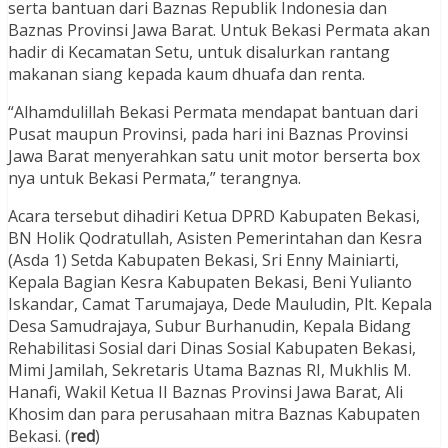
serta bantuan dari Baznas Republik Indonesia dan
Baznas Provinsi Jawa Barat. Untuk Bekasi Permata akan
hadir di Kecamatan Setu, untuk disalurkan rantang
makanan siang kepada kaum dhuafa dan renta.
“Alhamdulillah Bekasi Permata mendapat bantuan dari
Pusat maupun Provinsi, pada hari ini Baznas Provinsi
Jawa Barat menyerahkan satu unit motor berserta box
nya untuk Bekasi Permata,” terangnya.
Acara tersebut dihadiri Ketua DPRD Kabupaten Bekasi,
BN Holik Qodratullah, Asisten Pemerintahan dan Kesra
(Asda 1) Setda Kabupaten Bekasi, Sri Enny Mainiarti,
Kepala Bagian Kesra Kabupaten Bekasi, Beni Yulianto
Iskandar, Camat Tarumajaya, Dede Mauludin, Plt. Kepala
Desa Samudrajaya, Subur Burhanudin, Kepala Bidang
Rehabilitasi Sosial dari Dinas Sosial Kabupaten Bekasi,
Mimi Jamilah, Sekretaris Utama Baznas RI, Mukhlis M.
Hanafi, Wakil Ketua II Baznas Provinsi Jawa Barat, Ali
Khosim dan para perusahaan mitra Baznas Kabupaten
Bekasi. (
red
)