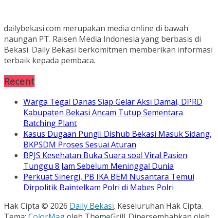
dailybekasi.com merupakan media online di bawah
naungan PT. Raisen Media Indonesia yang berbasis di
Bekasi. Daily Bekasi berkomitmen memberikan informasi
terbaik kepada pembaca.
Recent
Warga Tegal Danas Siap Gelar Aksi Damai, DPRD
Kabupaten Bekasi Ancam Tutup Sementara
Batching Plant
Kasus Dugaan Pungli Dishub Bekasi Masuk Sidang,
BKPSDM Proses Sesuai Aturan
BPJS Kesehatan Buka Suara soal Viral Pasien
Tunggu 8 Jam Sebelum Meninggal Dunia
Perkuat Sinergi, PB IKA BEM Nusantara Temui
Dirpolitik Baintelkam Polri di Mabes Polri
Hak Cipta © 2026
Daily Bekasi
. Keseluruhan Hak Cipta.
Tema:
ColorMag
oleh ThemeGrill. Dipersembahkan oleh