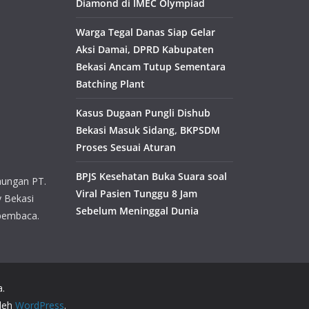
Diamond di IMEC Olympiad
Warga Tegal Danas Siap Gelar
Aksi Damai, DPRD Kabupaten
Bekasi Ancam Tutup Sementara
Batching Plant
Kasus Dugaan Pungli Dishub
Bekasi Masuk Sidang, BKPSDM
Proses Sesuai Aturan
BPJS Kesehatan Buka Suara soal
aungan PT.
Viral Pasien Tunggu 8 Jam
y Bekasi
Sebelum Meninggal Dunia
pembaca.
a.
oleh
WordPress
.