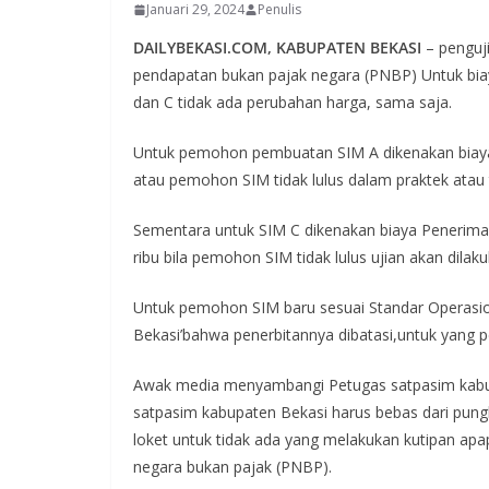
Januari 29, 2024
Penulis
DAILYBEKASI.COM, KABUPATEN BEKASI
– penguji
pendapatan bukan pajak negara (PNBP) Untuk biay
dan C tidak ada perubahan harga, sama saja.
Untuk pemohon pembuatan SIM A dikenakan biaya (
atau pemohon SIM tidak lulus dalam praktek atau t
Sementara untuk SIM C dikenakan biaya Penerima
ribu bila pemohon SIM tidak lulus ujian akan dilak
Untuk pemohon SIM baru sesuai Standar Operasio
Bekasi’bahwa penerbitannya dibatasi,untuk yang 
Awak media menyambangi Petugas satpasim kabu
satpasim kabupaten Bekasi harus bebas dari pun
loket untuk tidak ada yang melakukan kutipan apa
negara bukan pajak (PNBP).