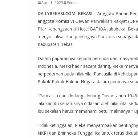
April 1, 2023
Penulis
DAILYBEKASI.COM, BEKASI
– Anggota Badan Peng
anggota Komisi VI Dewan Perwakilan Rakyat (DPR) 
Pilar Kebangsaan di Hotel BATIQA Jababeka, Bekasi
menyosialisasikan pentingnya Pancasila sebagai da
Kabupaten Bekasi.
Dalam paparannya kepada pemuda dan masyaraka
Indonesia. Meski hadir secara daring, Rieke menya
berpedoman pada nilai-nilai Pancasila di kehidupa
Pokok-Pokok Haluan Negara dalam perannya seba
“Pancasila dan Undang-Undang Dasar tahun 1945 j
lakukan itu seharusnya didasari oleh nilai-nilai 
Ibu sekalian harus memahami betul maknanya,” uj
Tidak ketinggalan, Rieke menyampaikan pentingny
NKRI dan Bhinneka Tunggal Ika untuk terus dikua