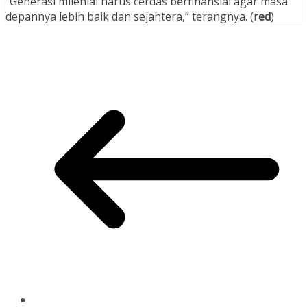
“Generasi milenial harus cerdas berfinansial agar masa
depannya lebih baik dan sejahtera,” terangnya. (
red
)