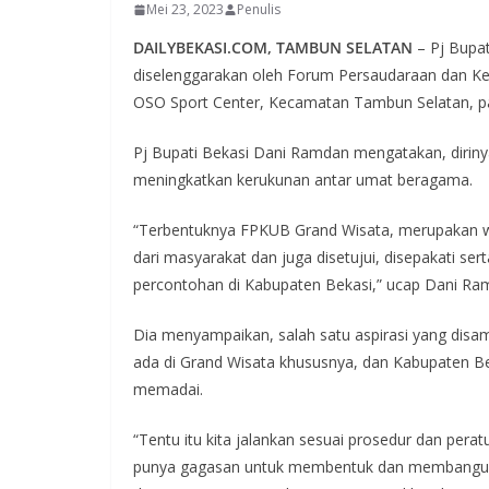
Mei 23, 2023
Penulis
DAILYBEKASI.COM, TAMBUN SELATAN
– Pj Bupat
diselenggarakan oleh Forum Persaudaraan dan 
OSO Sport Center, Kecamatan Tambun Selatan, p
Pj Bupati Bekasi Dani Ramdan mengatakan, dirin
meningkatkan kerukunan antar umat beragama.
“Terbentuknya FPKUB Grand Wisata, merupakan wu
dari masyarakat dan juga disetujui, disepakati se
percontohan di Kabupaten Bekasi,” ucap Dani Ra
Dia menyampaikan, salah satu aspirasi yang di
ada di Grand Wisata khususnya, dan Kabupaten Be
memadai.
“Tentu itu kita jalankan sesuai prosedur dan pera
punya gagasan untuk membentuk dan membangun 