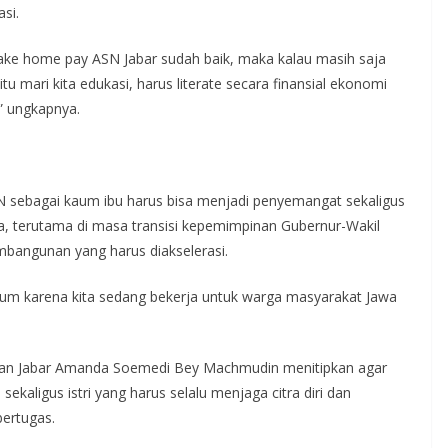
si.
na take home pay ASN Jabar sudah baik, maka kalau masih saja
tu mari kita edukasi, harus literate secara finansial ekonomi
,” ungkapnya.
N sebagai kaum ibu harus bisa menjadi penyemangat sekaligus
, terutama di masa transisi kepemimpinan Gubernur-Wakil
mbangunan yang harus diakselerasi.
lum karena kita sedang bekerja untuk warga masyarakat Jawa
uan Jabar Amanda Soemedi Bey Machmudin menitipkan agar
kaligus istri yang harus selalu menjaga citra diri dan
ertugas.