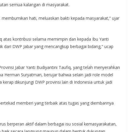
nutan semua kalangan di masyarakat.
, membumikan hati, meluaskan bakti kepada masyarakat,” ujar
iq atas kontribusi selama memimpin dan kepada Ibu Yanti
ik dari DWP Jabar yang mencangkup berbagai bidang,” ucap
rovinsi Jabar Yanti Budiyantini Taufiq, yang telah menyerahkan
a Herman Suryatman, berujar bahwa selain jadi role model
kerap dikunjungi DWP provinsi lain di Indonesia untuk jadi
bertekad memberi yang terbaik atas tugas yang diembannya
rus berperan aktif dalam berbagai isu sosial kemasyarakatan,
 baik secara langsung maupun dalam bentuk dukungan