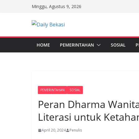
Skip
Minggu, Agustus 9, 2026
to
content
HOME
PEMERINTAHAN
SOSIAL
P
PEMERINTAHAN
SOSIAL
Peran Dharma Wanita
Literasi untuk Ketah
April 20, 2024
Penulis