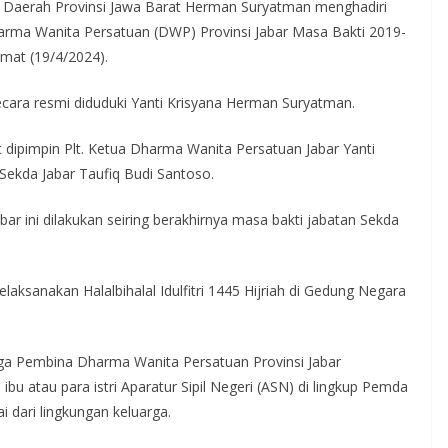
s Daerah Provinsi Jawa Barat Herman Suryatman menghadiri
arma Wanita Persatuan (DWP) Provinsi Jabar Masa Bakti 2019-
mat (19/4/2024).
secara resmi diduduki Yanti Krisyana Herman Suryatman.
dipimpin Plt. Ketua Dharma Wanita Persatuan Jabar Yanti
 Sekda Jabar Taufiq Budi Santoso.
r ini dilakukan seiring berakhirnya masa bakti jabatan Sekda
aksanakan Halalbihalal Idulfitri 1445 Hijriah di Gedung Negara
ga Pembina Dharma Wanita Persatuan Provinsi Jabar
atau para istri Aparatur Sipil Negeri (ASN) di lingkup Pemda
i dari lingkungan keluarga.