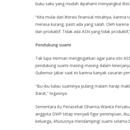
buku saku yang mudah dipahami menyangkut litera
“Kita mulai dari literasi finansial misalnya, kare
merasa kurang, pasti ada yang salah. Oleh karena i
dan produktif. Tidak ada ASN yang tidak produktif
Pendukung suami
Tak lupa Herman mengingatkan agar para istri AS
pendukung suami masing-masing dalam kinerjanya
Gubernur Jabar saat ini karena banyak sasaran pe
“Ibu-ibu kalau suaminya pulang malam harap mak
Barat,” tegasnya.
Sementara itu Penasehat Dharma Wanita Persat
anggota DWP tetap menjadi figur perempuan, ibu, se
keluarga, khususnya mendampingi suami selama b