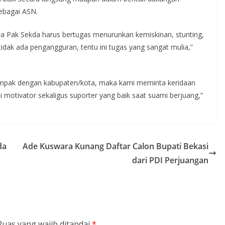
ebagai ASN.
wa Pak Sekda harus bertugas menurunkan kemiskinan, stunting,
dak ada pengangguran, tentu ini tugas yang sangat mulia,”
k kompak dengan kabupaten/kota, maka kami meminta keridaan
i motivator sekaligus suporter yang baik saat suami berjuang,”
da
Ade Kuswara Kunang Daftar Calon Bupati Bekasi
dari PDI Perjuangan
Ruas yang wajib ditandai
*