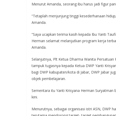
Menurut Amanda, seorang ibu harus jadi figur pa
“Tetaplah menjunjung tinggi kesederhanaan hidup
Amanda.
“Saya ucapkan terima kasih kepada Ibu Yanti Tauf
Herman selamat melanjutkan program kerja terba
Amanda.
Selanjutnya, Plt Ketua Dharma Wanita Persatuan P
tampuk tugasnya kepada Ketua DWP Yanti Krisyan
bagi DWP kabupaten/kota di Jabar, DWP Jabar juga 
objek pembelajaran.
Sementara itu Yanti Krisyana Herman Suryatman 
kini.
Menurutnya, sebagai organisasi istri ASN, DWP ha
terutama mendorong target- target pembangunan