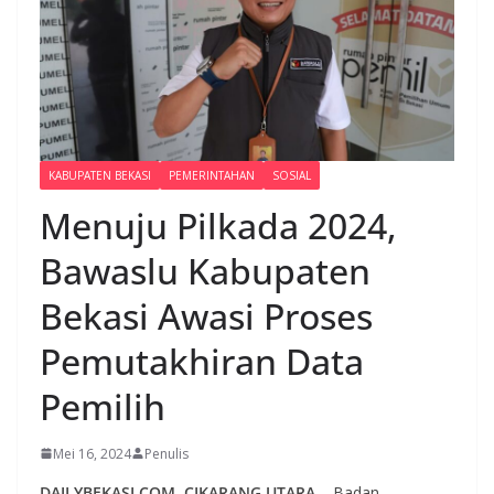
KABUPATEN BEKASI
PEMERINTAHAN
SOSIAL
Menuju Pilkada 2024,
Bawaslu Kabupaten
Bekasi Awasi Proses
Pemutakhiran Data
Pemilih
Mei 16, 2024
Penulis
DAILYBEKASI.COM, CIKARANG UTARA
– Badan