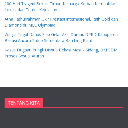
100 Hari Tragedi Bekasi Timur, Keluarga Korban Kembali ke
Lokasi dan Tuntut Kejelasan
Atha Fathurrahman Ukir Prestasi Internasional, Raih Gold dan
Diamond di IMEC Olympiad
Warga Tegal Danas Siap Gelar Aksi Damai, DPRD Kabupaten
Bekasi Ancam Tutup Sementara Batching Plant
Kasus Dugaan Pungli Dishub Bekasi Masuk Sidang, BKPSDM
Proses Sesuai Aturan
TENTANG KITA