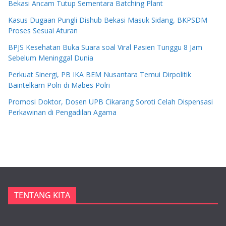
Bekasi Ancam Tutup Sementara Batching Plant
Kasus Dugaan Pungli Dishub Bekasi Masuk Sidang, BKPSDM
Proses Sesuai Aturan
BPJS Kesehatan Buka Suara soal Viral Pasien Tunggu 8 Jam
Sebelum Meninggal Dunia
Perkuat Sinergi, PB IKA BEM Nusantara Temui Dirpolitik
Baintelkam Polri di Mabes Polri
Promosi Doktor, Dosen UPB Cikarang Soroti Celah Dispensasi
Perkawinan di Pengadilan Agama
TENTANG KITA