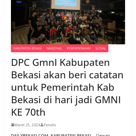
KABUPATEN BEKASI
NASIONAL
PEMERINTAHAN
SOSIAL
DPC GmnI Kabupaten
Bekasi akan beri catatan
untuk Pemerintah Kab
Bekasi di hari jadi GMNI
KE 70th
Maret 25, 2024
Penulis
DAILYBEKASI.COM, KABUPATEN BEKASI
– Dewan