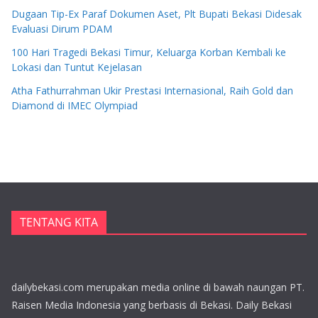
Dugaan Tip-Ex Paraf Dokumen Aset, Plt Bupati Bekasi Didesak
Evaluasi Dirum PDAM
100 Hari Tragedi Bekasi Timur, Keluarga Korban Kembali ke
Lokasi dan Tuntut Kejelasan
Atha Fathurrahman Ukir Prestasi Internasional, Raih Gold dan
Diamond di IMEC Olympiad
TENTANG KITA
dailybekasi.com merupakan media online di bawah naungan PT.
Raisen Media Indonesia yang berbasis di Bekasi. Daily Bekasi