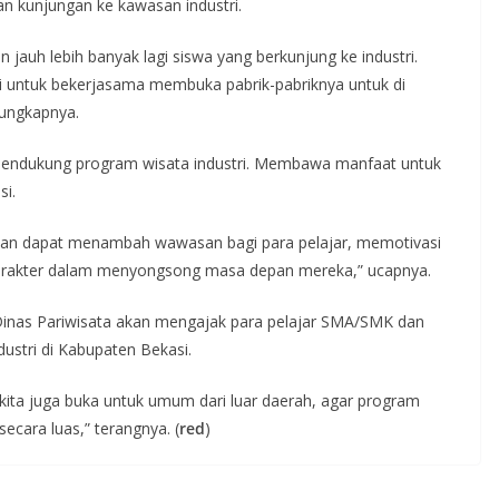
an kunjungan ke kawasan industri.
n jauh lebih banyak lagi siswa yang berkunjung ke industri.
i untuk bekerjasama membuka pabrik-pabriknya untuk di
 ungkapnya.
at mendukung program wisata industri. Membawa manfaat untuk
si.
pkan dapat menambah wawasan bagi para pelajar, memotivasi
karakter dalam menyongsong masa depan mereka,” ucapnya.
inas Pariwisata akan mengajak para pelajar SMA/SMK dan
stri di Kabupaten Bekasi.
 kita juga buka untuk umum dari luar daerah, agar program
ecara luas,” terangnya. (
red
)