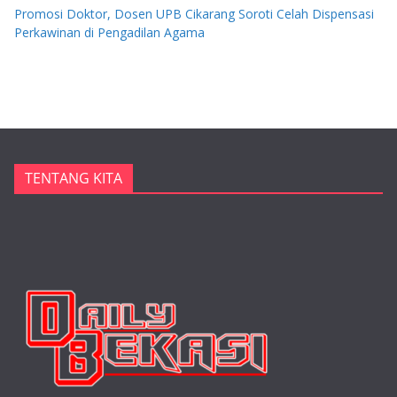
Promosi Doktor, Dosen UPB Cikarang Soroti Celah Dispensasi
Perkawinan di Pengadilan Agama
TENTANG KITA