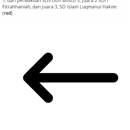
1, dari perwakilan SDS Don Bosco 3, Juara 2 SDIT
Fitrahhaniah, dan Juara 3, SD Islam Luqmanul Hakim.
(
red
)