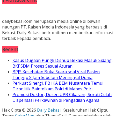
TENTANG KITA
dailybekasi.com merupakan media online di bawah
naungan PT. Raisen Media Indonesia yang berbasis di
Bekasi. Daily Bekasi berkomitmen memberikan informasi
terbaik kepada pembaca.
Recent
Kasus Dugaan Pungli Dishub Bekasi Masuk Sidang,
BKPSDM Proses Sesuai Aturan
BPJS Kesehatan Buka Suara soal Viral Pasien
Tunggu 8 Jam Sebelum Meninggal Dunia
Perkuat Sinergi, PB IKA BEM Nusantara Temui
Dirpolitik Baintelkam Polri di Mabes Polri
Promosi Doktor, Dosen UPB Cikarang Soroti Celah
Dispensasi Perkawinan di Pengadilan Agama
Hak Cipta © 2026
Daily Bekasi
. Keseluruhan Hak Cipta.
Tema:
ColorMag
oleh ThemeGrill. Dipersembahkan oleh