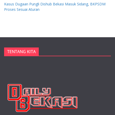
Kasus Dugaan Pungli Dishub Bekasi Masuk Sidang, BKPSDM
Proses Sesuai Aturan
TENTANG KITA