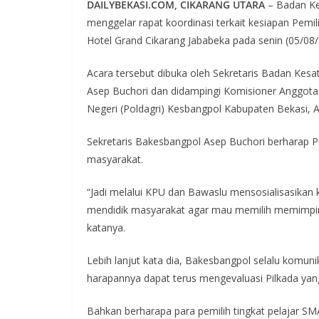
DAILYBEKASI.COM, CIKARANG UTARA
– Badan Ke
menggelar rapat koordinasi terkait kesiapan Pemi
Hotel Grand Cikarang Jababeka pada senin (05/08/
Acara tersebut dibuka oleh Sekretaris Badan Kesa
Asep Buchori dan didampingi Komisioner Anggota B
Negeri (Poldagri) Kesbangpol Kabupaten Bekasi, A
Sekretaris Bakesbangpol Asep Buchori berharap Pil
masyarakat.
“Jadi melalui KPU dan Bawaslu mensosialisasikan 
mendidik masyarakat agar mau memilih memimpi
katanya.
Lebih lanjut kata dia, Bakesbangpol selalu komun
harapannya dapat terus mengevaluasi Pilkada yan
Bahkan berharapa para pemilih tingkat pelajar SMA 