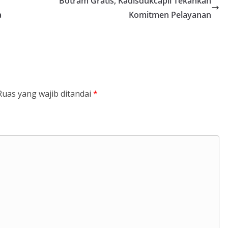
Botram Gratis, Kadisdukcapil Tekankan
a
Komitmen Pelayanan
Ruas yang wajib ditandai
*