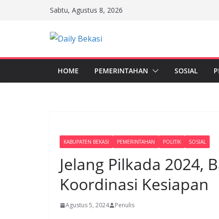
Skip
Sabtu, Agustus 8, 2026
to
content
HOME
PEMERINTAHAN
SOSIAL
P
KABUPATEN BEKASI
PEMERINTAHAN
POLITIK
SOSIAL
Jelang Pilkada 2024,
Koordinasi Kesiapan
Agustus 5, 2024
Penulis