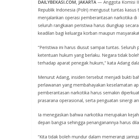
DAILYBEKASI.COM, JAKARTA
— Anggota Komisi II
Republik Indonesia (Polri) mengusut tuntas kasus
menjalankan operasi pemberantasan narkotika di
seluruh rangkaian peristiwa harus diungkap seca
keadilan bagi keluarga korban maupun masyarakat
“Peristiwa ini harus diusut sampai tuntas. Seluruh
ketentuan hukum yang berlaku. Negara tidak bol
terhadap aparat penegak hukum,” kata Adang dala
Menurut Adang, insiden tersebut menjadi bukti b
perlawanan yang membahayakan keselamatan apara
pemberantasan narkotika harus semakin diperkuat
prasarana operasional, serta penguatan sinergi ant
Ia menegaskan bahwa narkotika merupakan kejaha
depan bangsa sehingga penanganannya harus dilaku
“Kita tidak boleh mundur dalam memerangi jarin