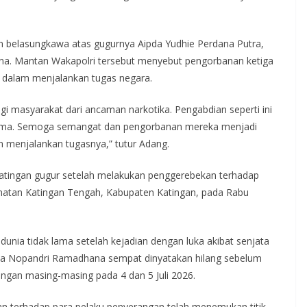
 belasungkawa atas gugurnya Aipda Yudhie Perdana Putra,
na. Mantan Wakapolri tersebut menyebut pengorbanan ketiga
i dalam menjalankan tugas negara.
i masyarakat dari ancaman narkotika. Pengabdian seperti ini
sama. Semoga semangat dan pengorbanan mereka menjadi
m menjalankan tugasnya,” tutur Adang.
 Katingan gugur setelah melakukan penggerebekan terhadap
atan Katingan Tengah, Kabupaten Katingan, pada Rabu
unia tidak lama setelah kejadian dengan luka akibat senjata
pda Nopandri Ramadhana sempat dinyatakan hilang sebelum
ingan masing-masing pada 4 dan 5 Juli 2026.
an terhadap para pelaku penyerangan telah menemukan titik