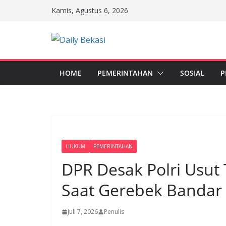
Skip
Kamis, Agustus 6, 2026
to
content
HOME
PEMERINTAHAN
SOSIAL
P
HUKUM
PEMERINTAHAN
DPR Desak Polri Usut 
Saat Gerebek Bandar 
Juli 7, 2026
Penulis