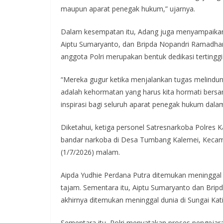
maupun aparat penegak hukum,” ujarnya.
Dalam kesempatan itu, Adang juga menyampaikan
Aiptu Sumaryanto, dan Bripda Nopandri Ramadha
anggota Polri merupakan bentuk dedikasi tertingg
“Mereka gugur ketika menjalankan tugas melindung
adalah kehormatan yang harus kita hormati ber
inspirasi bagi seluruh aparat penegak hukum dala
Diketahui, ketiga personel Satresnarkoba Polres
bandar narkoba di Desa Tumbang Kalemei, Kecam
(1/7/2026) malam.
Aipda Yudhie Perdana Putra ditemukan meninggal d
tajam. Sementara itu, Aiptu Sumaryanto dan Bri
akhirnya ditemukan meninggal dunia di Sungai Kat
Sementara itu, Polri menyatakan proses pengejar