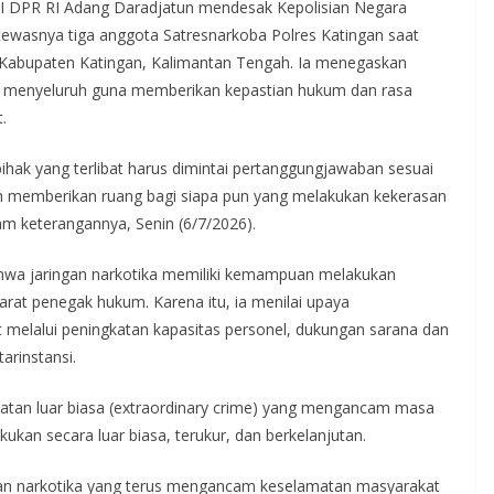
I DPR RI Adang Daradjatun mendesak Kepolisian Negara
 tewasnya tiga anggota Satresnarkoba Polres Katingan saat
 Kabupaten Katingan, Kalimantan Tengah. Ia menegaskan
ra menyeluruh guna memberikan kepastian hukum dan rasa
.
 pihak yang terlibat harus dimintai pertanggungjawaban sesuai
eh memberikan ruang bagi siapa pun yang melakukan kekerasan
m keterangannya, Senin (6/7/2026).
ahwa jaringan narkotika memiliki kemampuan melakukan
t penegak hukum. Karena itu, ia menilai upaya
 melalui peningkatan kapasitas personel, dukungan sarana dan
arinstansi.
tan luar biasa (extraordinary crime) yang mengancam masa
kan secara luar biasa, terukur, dan berkelanjutan.
gan narkotika yang terus mengancam keselamatan masyarakat