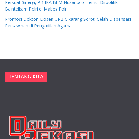
Perkuat Sinergi, PB IKA BEM Nusantara Temui Dirpolitik
Baintelkam Polri di Mabes Polri
Promosi Doktor, Dosen UPB Cikarang Soroti Celah Dispensasi
Perkawinan di Pengadilan Agama
TENTANG KITA